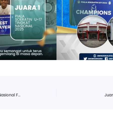
Juara 2 Lomba Kejuaraan Sepatu Roda tingkat Nasional Friendly Match Antar Pelajar
Juar