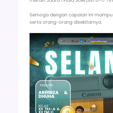
meraih Juara 1 Piala Soeratin U-17 T
Semoga dengan capaian ini mampu m
serta orang-orang disekitarnya.