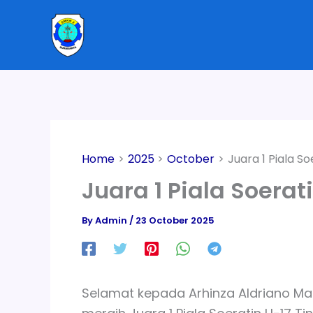
Skip
to
content
Home
2025
October
Juara 1 Piala S
Juara 1 Piala Soerat
By
Admin
/
23 October 2025
Selamat kepada Arhinza Aldriano Mah