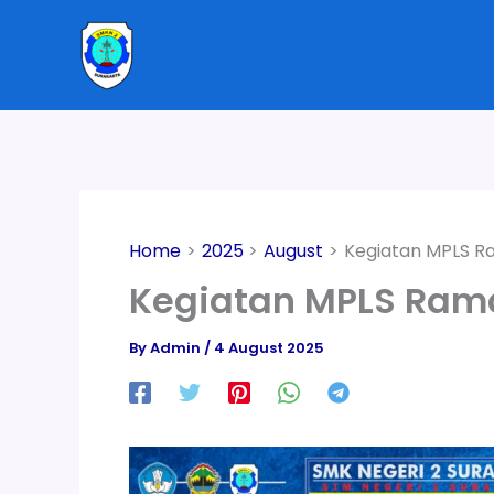
Skip
to
content
Home
2025
August
Kegiatan MPLS R
Kegiatan MPLS Rama
By
Admin
/
4 August 2025